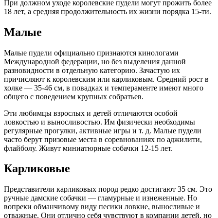
При должном уходе королевские пудели могут прожить более
18 лет, а средняя продолжительность их жизни порядка 15-ти.
Малые
Малые пудели официально признаются кинологами
Международной федерации, но без выделения данной
разновидности в отдельную категорию. Зачастую их
причисляют к королевским или карликовым. Средний рост в
холке — 35-46 см, в повадках и темпераменте имеют много
общего с поведением крупных собратьев.
Эти любимцы взрослых и детей отличаются особой
ловкостью и выносливостью. Им физически необходимы
регулярные прогулки, активные игры и т. д. Малые пудели
часто берут призовые места в соревнованиях по аджилити,
флайболу. Живут миниатюрные собачки 12-15 лет.
Карликовые
Представители карликовых пород редко достигают 35 см. Это
ручные дамские собачки — гламурные и изнеженные. Но
вопреки обманчивому виду песики ловкие, выносливые и
отважные. Они отлично себя чувствуют в компании детей, но