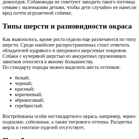
домоседов. Собаководы не советуют заводить такого питомца
семьям с маленькими детьми, чтобы дети случайно не нанесли
вред почти игрушечной собачке.
Типы шерсти и разновидности окраса
Как выяснилось, кроме роста пудели еще различаются по типу
шерсти. Среди наиболее распространенных стоит отметить
обладателей кудрявого и шнурового шерстевых покровов.
Собаки с кучерявой шерстью из аккуратных пружинящих
завитков относятся к явному большинству.
По стандарту породы можно выделить шесть оттенков:
белый;
черный;
красный;
коричневый;
абрикосовый;
серебристый.
Востребованы особи нестандартного окраса, например, черно-
подпалые, соболиные, а также тигрового оттенка. Расцветка
мерль в генотипе пуделей отсутствует.