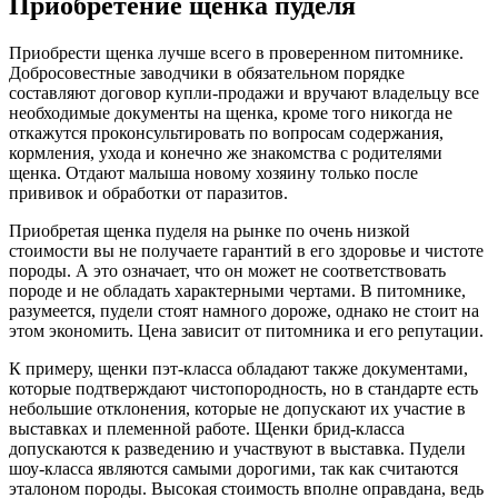
Приобретение щенка пуделя
Приобрести щенка лучше всего в проверенном питомнике.
Добросовестные заводчики в обязательном порядке
составляют договор купли-продажи и вручают владельцу все
необходимые документы на щенка, кроме того никогда не
откажутся проконсультировать по вопросам содержания,
кормления, ухода и конечно же знакомства с родителями
щенка. Отдают малыша новому хозяину только после
прививок и обработки от паразитов.
Приобретая щенка пуделя на рынке по очень низкой
стоимости вы не получаете гарантий в его здоровье и чистоте
породы. А это означает, что он может не соответствовать
породе и не обладать характерными чертами. В питомнике,
разумеется, пудели стоят намного дороже, однако не стоит на
этом экономить. Цена зависит от питомника и его репутации.
К примеру, щенки пэт-класса обладают также документами,
которые подтверждают чистопородность, но в стандарте есть
небольшие отклонения, которые не допускают их участие в
выставках и племенной работе. Щенки брид-класса
допускаются к разведению и участвуют в выставка. Пудели
шоу-класса являются самыми дорогими, так как считаются
эталоном породы. Высокая стоимость вполне оправдана, ведь