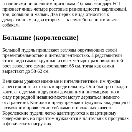
различиями по внешним признакам. Однако стандарт FCI
признает лишь четыре ростовые разновидности: карликовый,
той, большой и малый. Два первых вида относятся к
декоративным, а два вторых — к служебно-спортивным
собакам.
Большие (королевские)
Большой пудель привлекает взгляды окружающих своей
презентабельностью и интеллигентностью. Представители
этого вида самые крупные из всех четырех разновидностей —
рост взрослого самца составляет 65 см, тогда как самки
вырастают до 58-62 см.
Великаны уравновешенные и интеллигентные, им чужды
агрессивность и страсть к вредительству. Они быстро находят
контакт с детьми и другими домашними питомцами, но в
силу природной независимости могут держаться немного
отстраненно. Кинологи предупреждают будущих владельцев о
возможном проявлении собаками сторожевых качеств.
Королевские пудели легко адаптируются к квартирному
содержанию, но при этом нуждаются в длительных прогулках
и физических нагрузках.