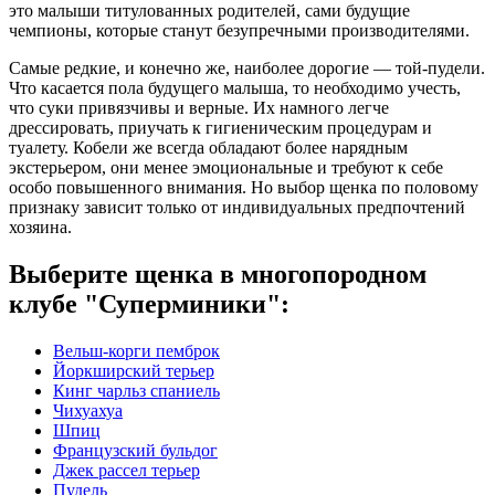
это малыши титулованных родителей, сами будущие
чемпионы, которые станут безупречными производителями.
Самые редкие, и конечно же, наиболее дорогие — той-пудели.
Что касается пола будущего малыша, то необходимо учесть,
что суки привязчивы и верные. Их намного легче
дрессировать, приучать к гигиеническим процедурам и
туалету. Кобели же всегда обладают более нарядным
экстерьером, они менее эмоциональные и требуют к себе
особо повышенного внимания. Но выбор щенка по половому
признаку зависит только от индивидуальных предпочтений
хозяина.
Выберите щенка в многопородном
клубе "Суперминики":
Вельш-корги пемброк
Йоркширский терьер
Кинг чарльз спаниель
Чихуахуа
Шпиц
Французский бульдог
Джек рассел терьер
Пудель