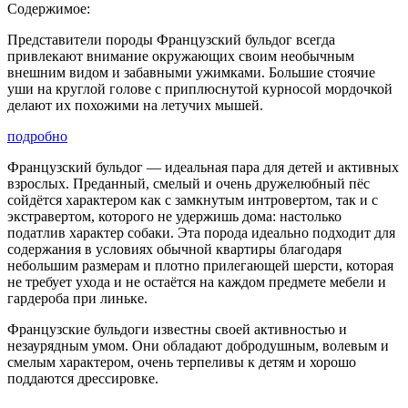
Содержимое:
Представители породы Французский бульдог всегда
привлекают внимание окружающих своим необычным
внешним видом и забавными ужимками. Большие стоячие
уши на круглой голове с приплюснутой курносой мордочкой
делают их похожими на летучих мышей.
подробно
Французский бульдог — идеальная пара для детей и активных
взрослых. Преданный, смелый и очень дружелюбный пёс
сойдётся характером как с замкнутым интровертом, так и с
экстравертом, которого не удержишь дома: настолько
податлив характер собаки. Эта порода идеально подходит для
содержания в условиях обычной квартиры благодаря
небольшим размерам и плотно прилегающей шерсти, которая
не требует ухода и не остаётся на каждом предмете мебели и
гардероба при линьке.
Французские бульдоги известны своей активностью и
незаурядным умом. Они обладают добродушным, волевым и
смелым характером, очень терпеливы к детям и хорошо
поддаются дрессировке.