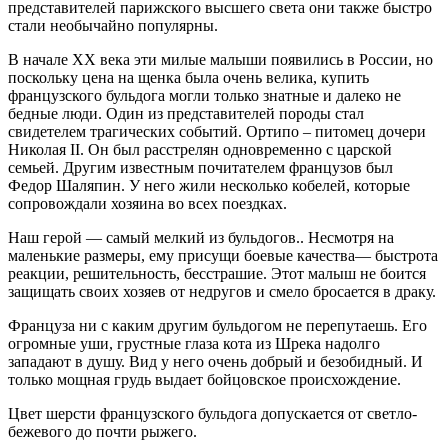
представителей парижского высшего света они также быстро
стали необычайно популярны.
В начале ХХ века эти милые малыши появились в России, но
поскольку цена на щенка была очень велика, купить
французского бульдога могли только знатные и далеко не
бедные люди. Один из представителей породы стал
свидетелем трагических событий. Ортипо – питомец дочери
Николая ІІ. Он был расстрелян одновременно с царской
семьей. Другим известным почитателем французов был
Федор Шаляпин. У него жили несколько кобелей, которые
сопровождали хозяина во всех поездках.
Наш герой — самый мелкий из бульдогов.. Несмотря на
маленькие размеры, ему присущи боевые качества— быстрота
реакции, решительность, бесстрашие. Этот малыш не боится
защищать своих хозяев от недругов и смело бросается в драку.
Француза ни с каким другим бульдогом не перепутаешь. Его
огромные уши, грустные глаза кота из Шрека надолго
западают в душу. Вид у него очень добрый и безобидный. И
только мощная грудь выдает бойцовское происхождение.
Цвет шерсти французского бульдога допускается от светло-
бежевого до почти рыжего.