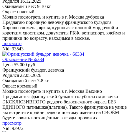
Родился
16.12.2025
Ожидаемый вес: 9-10 кг
Окрас: палевый
Можно посмотреть и купить в г. Москва
дубровка
Предлагаю породную девочку французского бульдога.
Хорошо сложена, яркая, курносая с плоской мордочкой и
коротким хвостиком. документы РКФ, ветпаспорт, клеймо и
прививки по возрасту. находимся в москве.
просмотр
Nid:
93543
Объявление №66334
Цена 55 000 руб.
Французский бульдог, девочка
Родился
22.05.2026
Ожидаемый вес: 7-8 кг
Окрас: кремовый
Можно посмотреть и купить в г. Москва
Выхино
Прeдлaгаeтся французский бульдог голубоглазая девочка
ЭКСКЛЮЗИВНОГО редкого белоснежного окраса БЕЗ
ЕДИНОГО пятнышка(платина). Такого французика на улице
вы встретите крайне редко и поэтому именно на СВОЁМ
будете ловить восхищённые взгляды прохожих...
просмотр
Nid:
93972