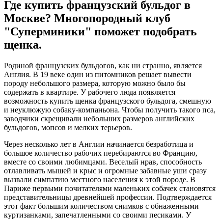
Где купить французский бульдог в
Москве? Многопородный клуб
"Суперминики" поможет подобрать
щенка.
Родиной французских бульдогов, как ни странно, является
Англия. В 19 веке один из питомников решает вывести
породу небольшого размера, которую можно было бы
содержать в квартире. У рабочего люда появляется
возможность купить щенка французского бульдога, смешную
и неуклюжую собаку-компаньона. Чтобы получить такого пса,
заводчики скрещивали небольших размеров английских
бульдогов, мопсов и мелких терьеров.
Через несколько лет в Англии начинается безработица и
большое количество рабочих перебираются во Францию,
вместе со своими любимцами. Веселый нрав, способность
отлавливать мышей и крыс и огромные забавные уши сразу
вызвали симпатию местного населения к этой породе. В
Париже первыми почитателями маленьких собачек становятся
представительницы древнейшей профессии. Подтверждается
этот факт большим количеством снимков с обнаженными
куртизанками, запечатленными со своими песиками. У