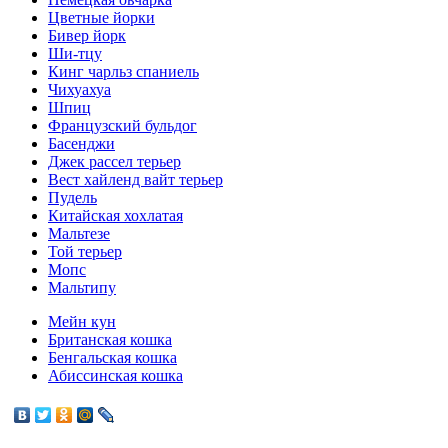
Цветные йорки
Бивер йopк
Ши-тцу
Кинг чарльз спаниель
Чихуахуа
Шпиц
Французский бульдог
Басенджи
Джек рассел терьер
Вест хайленд вайт терьер
Пудель
Китайская хохлатая
Мальтезе
Той терьер
Мопс
Мальтипу
Мейн кун
Британская кошка
Бенгальская кошка
Абиссинская кошка