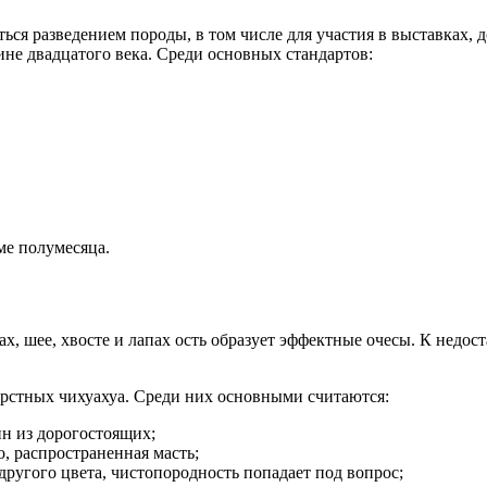
я разведением породы, в том числе для участия в выставках, д
не двадцатого века. Среди основных стандартов:
ме полумесяца.
х, шее, хвосте и лапах ость образует эффектные очесы. К недо
стных чихуахуа. Среди них основными считаются:
ин из дорогостоящих;
, распространенная масть;
другого цвета, чистопородность попадает под вопрос;