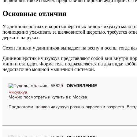
первой выставке собачек представили широкой аудитории. С тех
Основные отличия
У длинношерстных и короткошерстных видов чихуахуа мало о
полноценно ухаживать за шелковистой шерстью, требуется отве
держать на руках.
Сезон линьки у длинников выпадает на весну и осень, тогда ка
Длинношерстные чихуахуа представляют собой вид внутри поро
мини и стандарт. Форма тела подразделяется на два вида: кобб
недостаточно мощной мышечной системой.
ОБЪЯ
ВЛЕНИЕ
Чихуахуа
Можно посмотреть и купить в г. Москва
Предлагаем щенков чихуахуа разных окрасов и
возраста
. Все