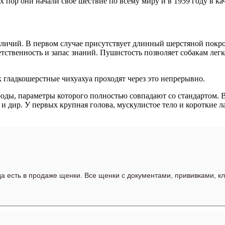
 пор они начали свое шествие по всему миру и в 1959 году в ка
тличий. В первом случае присутствует длинный шерстяной пок
тственность и запас знаний. Пушистость позволяет собакам лег
к гладкошерстные чихуахуа проходят через это непрерывно.
ды, параметры которого полностью совпадают со стандартом. Вс
и и дир. У первых крупная голова, мускулистое тело и короткие 
гда есть в продаже щенки. Все щенки с документами, прививками, к