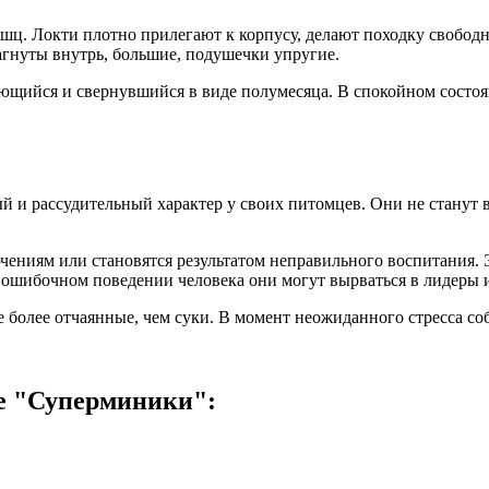
ц. Локти плотно прилегают к корпусу, делают походку свободн
гнуты внутрь, большие, подушечки упругие.
ющийся и свернувшийся в виде полумесяца. В спокойном состоя
й и рассудительный характер у своих питомцев. Они не станут 
ючениям или становятся результатом неправильного воспитания.
шибочном поведении человека они могут вырваться в лидеры и 
е более отчаянные, чем суки. В момент неожиданного стресса со
е "Суперминики":