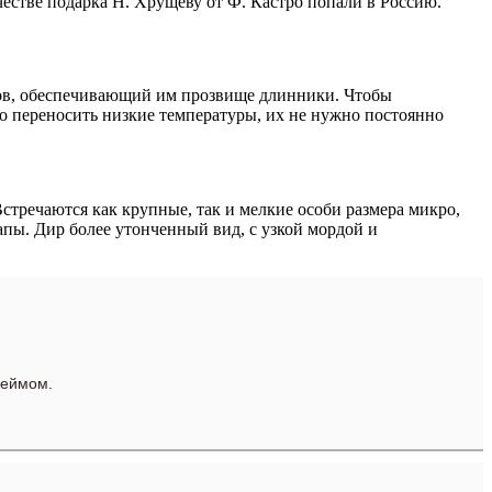
честве подарка Н. Хрущеву от Ф. Кастро попали в Россию.
ров, обеспечивающий им прозвище длинники. Чтобы
ко переносить низкие температуры, их не нужно постоянно
тречаются как крупные, так и мелкие особи размера микро,
лапы. Дир более утонченный вид, с узкой мордой и
леймом.