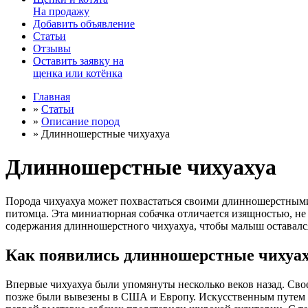
На продажу
Добавить объявление
Статьи
Отзывы
Оставить заявку на
щенка или котёнка
Главная
»
Статьи
»
Описание пород
»
Длинношерстные чихуахуа
Длинношерстные чихуахуа
Порода чихуахуа может похвастаться своими длинношерстными
питомца. Эта миниатюрная собачка отличается изящностью, не т
содержания длинношерстного чихуахуа, чтобы малыш оставалс
Как появились длинношерстные чихуа
Впервые чихуахуа были упомянуты несколько веков назад. Свое
позже были вывезены в США и Европу. Искусственным путем по