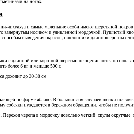
тметинами на ногах.
а
ни-чихуахуа и самые маленькие особи имеют шерстяной покров 
о вздернутым носиком и удивленной мордочкой. Пушистый хвост
ым способам выведения окрасов, поклонники длинношерстных чи
и с длинной или короткой шерстью не оцениваются по показател
ть более 6 кг и меньше 500 г.
а доходит до 30-38 см.
ающей по форме яблоко. В большинстве случаев щенки появляют
му собачки нуждаются в бережном обращении, чтобы не получит
Переход черепа в мордочку довольно четкий, скулы округлые, 