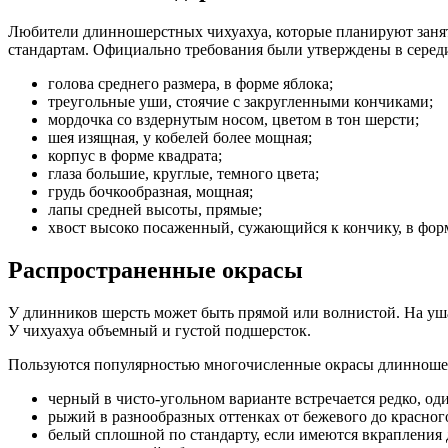
Любители длинношерстных чихуахуа, которые планируют занятьс
стандартам. Официально требования были утверждены в середи
голова среднего размера, в форме яблока;
треугольные уши, стоячие с закругленными кончиками;
мордочка со вздернутым носом, цветом в тон шерсти;
шея изящная, у кобелей более мощная;
корпус в форме квадрата;
глаза большие, круглые, темного цвета;
грудь бочкообразная, мощная;
лапы средней высоты, прямые;
хвост высоко посаженный, сужающийся к кончику, в фор
Распространенные окрасы
У длинников шерсть может быть прямой или волнистой. На уша
У чихуахуа объемный и густой подшерсток.
Пользуются популярностью многочисленные окрасы длинношер
черный в чисто-угольном варианте встречается редко, од
рыжий в разнообразных оттенках от бежевого до красного
белый сплошной по стандарту, если имеются вкрапления 