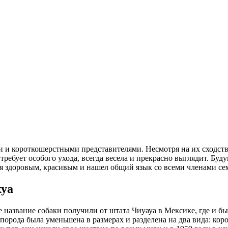
 и короткошерстными представителями. Несмотря на их сходств
ребует особого ухода, всегда весела и прекрасно выглядит. Буд
я здоровым, красивым и нашел общий язык со всеми членами се
хуа
 название собаки получили от штата Чиуауа в Мексике, где и б
рода была уменьшена в размерах и разделена на два вида: коро