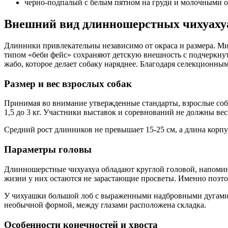
черно-подпалый с белым пятном на груди и молочными о
Внешний вид длинношерстных чихуаху
Длинники привлекательны независимо от окраса и размера. Ми
типом «беби фейс» сохраняют детскую внешность с подчеркнут
жабо, которое делает собаку наряднее. Благодаря селекционн
Размер и вес взрослых собак
Принимая во внимание утвержденные стандарты, взрослые собак
1,5 до 3 кг. Участники выставок и соревнований не должны веси
Средний рост длинников не превышает 15-25 см, а длина корпус
Параметры головы
Длинношерстные чихуахуа обладают круглой головой, напомин
жизни у них остаются не зарастающие просветы. Именно поэто
У чихуашки большой лоб с выраженными надбровными дугами. 
необычной формой, между глазами расположена складка.
Особенности конечностей и хвоста