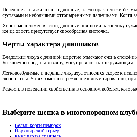
Передние лапы животного длинные, плечи практически без мыш
суставами и небольшими оттопыренными пальчиками. Когти за
Хвост расположен высоко, длинный, широкий, к кончику сужа
конце хвоста присутствует своеобразная кисточка.
Черты характера длинников
Владельцы чихуа с длинной шерстью отмечают очень спокойны
Бесконечно преданы хозяину, могут ревновать к окружающим.
Легковозбудимые и нервные чихуахуа относятся скорее к искл
любопытны. У них заметно стремление к доминированию, при о
Резкость в поведении свойственна в основном кобелям, которы
Выберите щенка в многопородном клуб
Вельш-корги пемброк
Йоркширский терьер
Кинг чарльз спаниель