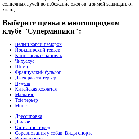
солнечных лучей во избежание ожогов, а зимой защищать от
холода.
Выберите щенка в многопородном
клубе "Суперминики":
Вельш-корги пемброк
Йоркширский терьер
Кинг чарльз спаниель
Чихуахуа
Шпиц
Французский бульдог
Джек рассел терьер
Пудель
Китайская хохлатая
Мальтезе
Той терьер
Мопс
Дрессировка
Другое
Описание пород
Соревнования у собак. Виды спорта.
Ветеринария