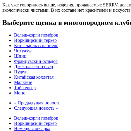
Как уже говорилось выше, изделия, продаваемые SERRV, делаю
экологически чистыми. В их составе нет красителей и искусст
Выберите щенка в многопородном клуб
Вельш-корги пемброк
Йоркширский терьер
Кинг чарльз спаниель
Чихуахуа
Шпиц
Французский бульдог
Джек рассел терьер
Пудель
Китайская хохлатая
Мальтезе
Той терьер
Мопс
« Предыдущая новость
Следующая новость »
Вельш-корги пемброк
Йоркширский терьер
Немецкая овчарка