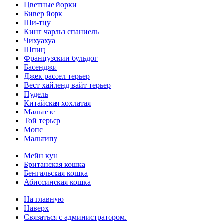
Цветные йорки
Бивер йopк
Ши-тцу
Кинг чарльз спаниель
Чихуахуа
Шпиц
Французский бульдог
Басенджи
Джек рассел терьер
Вест хайленд вайт терьер
Пудель
Китайская хохлатая
Мальтезе
Той терьер
Мопс
Мальтипу
Мейн кун
Британская кошка
Бенгальская кошка
Абиссинская кошка
На главную
Наверх
Связаться с администратором.