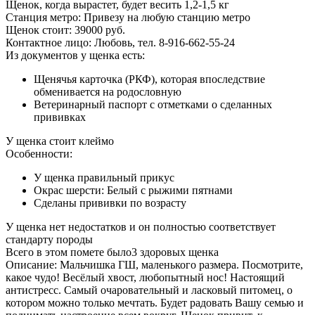
Щенок, когда вырастет, будет весить
1,2-1,5 кг
Станция метро:
Привезу на любую станцию метро
Щенок стоит:
39000
руб.
Контактное лицо:
Любовь, тел. 8-916-662-55-24
Из документов у щенка есть:
Щенячья карточка (РКФ), которая впоследствие
обменивается на родословную
Ветеринарный паспорт с отметками о сделанных
прививках
У щенка стоит клеймо
Особенности:
У щенка
правильный
прикус
Окрас шерсти:
Белый с рыжими пятнами
Сделаны прививки по возрасту
У щенка нет недостатков и он полностью соответствует
стандарту породы
Всего в этом помете было
3
здоровых щенка
Описание:
Мальчишка ГШ, маленького размера. Посмотрите,
какое чудо! Весёлый хвост, любопытный нос! Настоящий
антистресс. Самый очаровательный и ласковый питомец, о
котором можно только мечтать. Будет радовать Вашу семью и