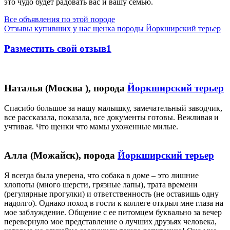
это чудо будет радовать вас и вашу семью.
Все объявления по этой породе
Отзывы купивших у нас щенка породы Йоркширский терьер
Разместить свой отзыв1
Наталья (Москва ), порода
Йоркширский терьер
Спасибо большое за нашу малышку, замечательный заводчик,
все рассказала, показала, все документы готовы. Вежливая и
учтивая. Что щенки что мамы ухоженные милые.
Алла (Можайск), порода
Йоркширский терьер
Я всегда была уверена, что собака в доме – это лишние
хлопоты (много шерсти, грязные лапы), трата времени
(регулярные прогулки) и ответственность (не оставишь одну
надолго). Однако поход в гости к коллеге открыл мне глаза на
мое заблуждение. Общение с ее питомцем буквально за вечер
перевернуло мое представление о лучших друзьях человека,