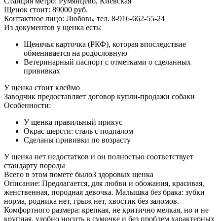
Станция метро:
Румянцево, Киевская
Щенок стоит:
89000
руб.
Контактное лицо:
Любовь, тел. 8-916-662-55-24
Из документов у щенка есть:
Щенячья карточка (РКФ), которая впоследствие
обменивается на родословную
Ветеринарный паспорт с отметками о сделанных
прививках
У щенка стоит клеймо
Заводчик предоставляет договор купли-продажи собаки
Особенности:
У щенка
правильный
прикус
Окрас шерсти:
сталь с подпалом
Сделаны прививки по возрасту
У щенка нет недостатков и он полностью соответствует
стандарту породы
Всего в этом помете было
3
здоровых щенка
Описание:
Предлагается, для любви и обожания, красивая,
женственная, породная девочка. Малышка без брака: зубки
норма, родника нет, грыж нет, хвостик без заломов.
Комфортного размера: крепкая, не критично мелкая, но и не
крупная, удобно носить в сумочке и без проблем характерных