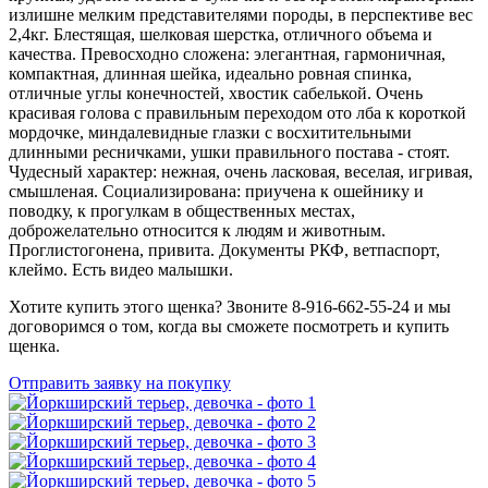
излишне мелким представителями породы, в перспективе вес
2,4кг. Блестящая, шелковая шерстка, отличного объема и
качества. Превосходно сложена: элегантная, гармоничная,
компактная, длинная шейка, идеально ровная спинка,
отличные углы конечностей, хвостик сабелькой. Очень
красивая голова с правильным переходом ото лба к короткой
мордочке, миндалевидные глазки с восхитительными
длинными ресничками, ушки правильного постава - стоят.
Чудесный характер: нежная, очень ласковая, веселая, игривая,
смышленая. Социализирована: приучена к ошейнику и
поводку, к прогулкам в общественных местах,
доброжелательно относится к людям и животным.
Проглистогонена, привита. Документы РКФ, ветпаспорт,
клеймо. Есть видео малышки.
Хотите купить этого щенка? Звоните 8-916-662-55-24 и мы
договоримся о том, когда вы сможете посмотреть и купить
щенка.
Отправить заявку на покупку