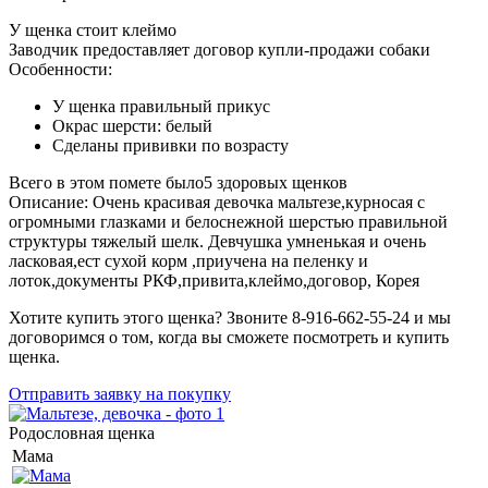
У щенка стоит клеймо
Заводчик предоставляет договор купли-продажи собаки
Особенности:
У щенка
правильный
прикус
Окрас шерсти:
белый
Сделаны прививки по возрасту
Всего в этом помете было
5
здоровых щенков
Описание:
Очень красивая девочка мальтезе,курносая с
огромными глазками и белоснежной шерстью правильной
структуры тяжелый шелк. Девчушка умненькая и очень
ласковая,ест сухой корм ,приучена на пеленку и
лоток,документы РКФ,привита,клеймо,договор, Корея
Хотите купить этого щенка? Звоните 8-916-662-55-24 и мы
договоримся о том, когда вы сможете посмотреть и купить
щенка.
Отправить заявку на покупку
Родословная щенка
Мама