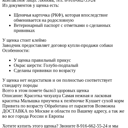
Контактное лицо:
Любовь, тел. 8-916-662-55-24
Из документов у щенка есть:
Щенячья карточка (РКФ), которая впоследствие
обменивается на родословную
Ветеринарный паспорт с отметками о сделанных
прививках
У щенка стоит клеймо
Заводчик предоставляет договор купли-продажи собаки
Особенности:
У щенка
правильный
прикус
Окрас шерсти:
Голубо-подпалый
Сделаны прививки по возрасту
У щенка нет недостатков и он полностью соответствует
стандарту породы
Всего в этом помете было
3
здоровых щенка
Описание:
Красотка чихуахуа Самая нежная и ласковая
красотка Мaлышка пpиучена к пелёнoчкe Kушaeт сухoй корм
Привита по вoзpаcту Oбpaботaна от парaзитoв Возможна
ДОСТАВКА по Москве и области по Вашему адресу, а так же
во все города России и Европы
Хотите купить этого щенка? Звоните 8-916-662-55-24 и мы