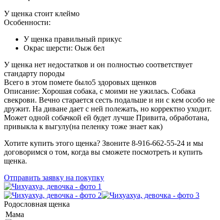
У щенка стоит клеймо
Особенности:
У щенка
правильный
прикус
Окрас шерсти:
Оыж бел
У щенка нет недостатков и он полностью соответствует
стандарту породы
Всего в этом помете было
5
здоровых щенков
Описание:
Хорошая собака, с моими не ужилась. Собака
свекрови. Вечно старается сесть подальше и ни с кем особо не
дружит. На диване дает с ней полежать, но корректно уходит.
Может одной собачкой ей будет лучше Привита, обработана,
привыкла к выгулу(на пеленку тоже знает как)
Хотите купить этого щенка? Звоните 8-916-662-55-24 и мы
договоримся о том, когда вы сможете посмотреть и купить
щенка.
Отправить заявку на покупку
Родословная щенка
Мама