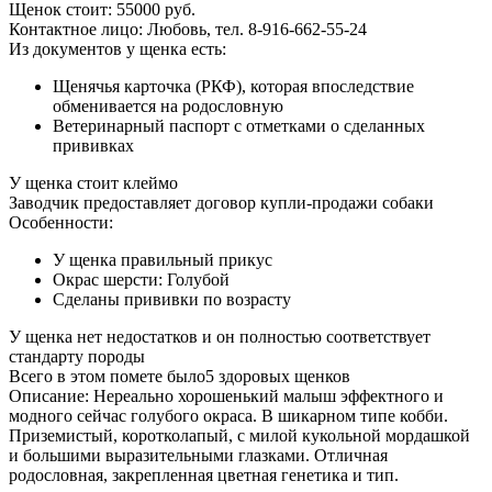
Щенок стоит:
55000
руб.
Контактное лицо:
Любовь, тел. 8-916-662-55-24
Из документов у щенка есть:
Щенячья карточка (РКФ), которая впоследствие
обменивается на родословную
Ветеринарный паспорт с отметками о сделанных
прививках
У щенка стоит клеймо
Заводчик предоставляет договор купли-продажи собаки
Особенности:
У щенка
правильный
прикус
Окрас шерсти:
Голубой
Сделаны прививки по возрасту
У щенка нет недостатков и он полностью соответствует
стандарту породы
Всего в этом помете было
5
здоровых щенков
Описание:
Нереально хорошенький малыш эффектного и
модного сейчас голубого окраса. В шикарном типе кобби.
Приземистый, коротколапый, с милой кукольной мордашкой
и большими выразительными глазками. Отличная
родословная, закрепленная цветная генетика и тип.