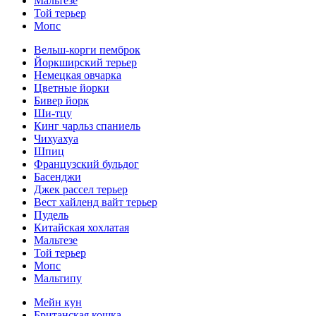
Мальтезе
Той терьер
Мопс
Вельш-корги пемброк
Йоркширский терьер
Немецкая овчарка
Цветные йорки
Бивер йopк
Ши-тцу
Кинг чарльз спаниель
Чихуахуа
Шпиц
Французский бульдог
Басенджи
Джек рассел терьер
Вест хайленд вайт терьер
Пудель
Китайская хохлатая
Мальтезе
Той терьер
Мопс
Мальтипу
Мейн кун
Британская кошка