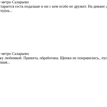
 метро Саларьево
тарается сесть подальше и ни с кем особо не дружит. На диване 
лу(на...
 метро Саларьево
у любимкой. Привита, обработана. Щенки не понравились., пуст
ошая...