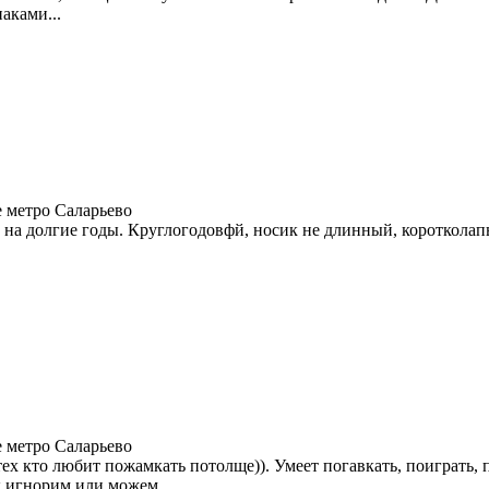
аками...
 метро Саларьево
а долгие годы. Круглогодовфй, носик не длинный, коротколапый
 метро Саларьево
 кто любит пожамкать потолще)). Умеет погавкать, поиграть, по
к игнорим или можем...