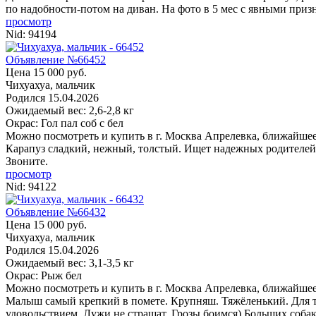
по надобности-потом на диван. На фото в 5 мес с явными призн
просмотр
Nid:
94194
Объявление №66452
Цена 15 000 руб.
Чихуахуа, мальчик
Родился
15.04.2026
Ожидаемый вес: 2,6-2,8 кг
Окрас: Гол пал соб с бел
Можно посмотреть и купить в г. Москва
Апрелевка, ближайшее
Карапуз сладкий, нежный, толстый. Ищет надежных родителей н
Звоните.
просмотр
Nid:
94122
Объявление №66432
Цена 15 000 руб.
Чихуахуа, мальчик
Родился
15.04.2026
Ожидаемый вес: 3,1-3,5 кг
Окрас: Рыж бел
Можно посмотреть и купить в г. Москва
Апрелевка, ближайшее
Малыш самый крепкий в помете. Крупняш. Тяжёленький. Для тех
удовольствием. Лужи не страшат. Грозы боимся) Больших соба