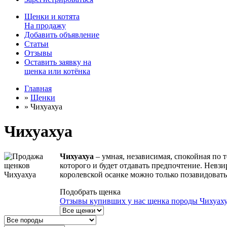
Щенки
и
котята
На продажу
Добавить объявление
Статьи
Отзывы
Оставить заявку на
щенка или котёнка
Главная
»
Щенки
»
Чихуахуа
Чихуахуа
Чихуахуа
– умная, независимая, спокойная по т
которого и будет отдавать предпочтение. Невз
королевской осанке можно только позавидовать
Подобрать щенка
Отзывы купивших у нас щенка породы Чихуах